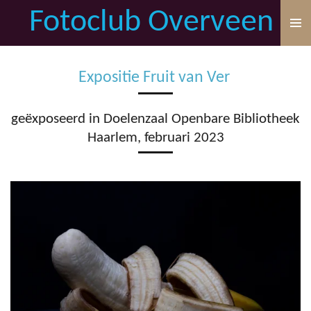
Fotoclub Overveen
Ga
direct
naar
de
Expositie Fruit van Ver
hoofdinhoud
geëxposeerd in Doelenzaal Openbare Bibliotheek
Haarlem, februari 2023