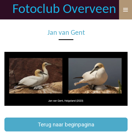
Fotoclub Overveen
Ga
direct
naar
de
Jan van Gent
hoofdinhoud
Terug naar beginpagina