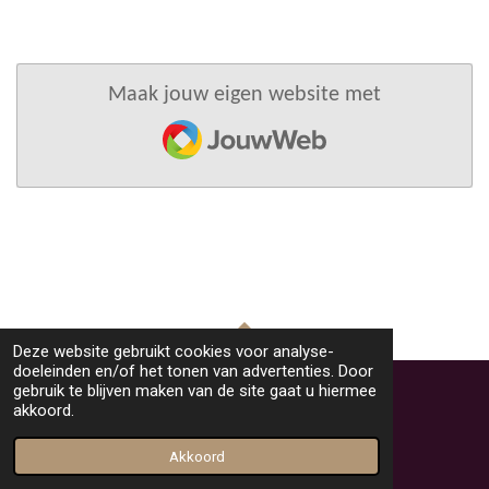
Maak jouw eigen website met
JouwWeb
Deze website gebruikt cookies voor analyse-
TOP
doeleinden en/of het tonen van advertenties. Door
gebruik te blijven maken van de site gaat u hiermee
akkoord.
© 2023 - 2026 Fotoclub Overveen
Powered by
JouwWeb
Akkoord