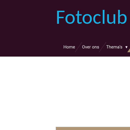
Ga
Fotoclub
direct
naar
de
hoofdinhoud
Home
Over ons
Thema's