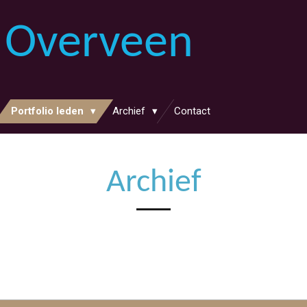
 Overveen
Portfolio leden
Archief
Contact
Archief