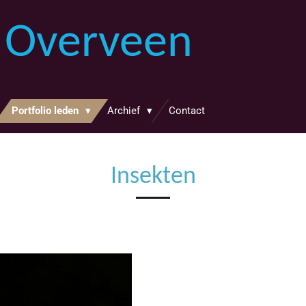
 Overveen
Portfolio leden
Archief
Contact
Insekten