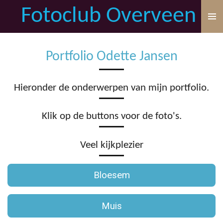
Fotoclub Overveen
Ga
direct
naar
de
Portfolio Odette Jansen
hoofdinhoud
Hieronder de onderwerpen van mijn portfolio.
Klik op de buttons voor de foto's.
Veel kijkplezier
Bloesem
Muis